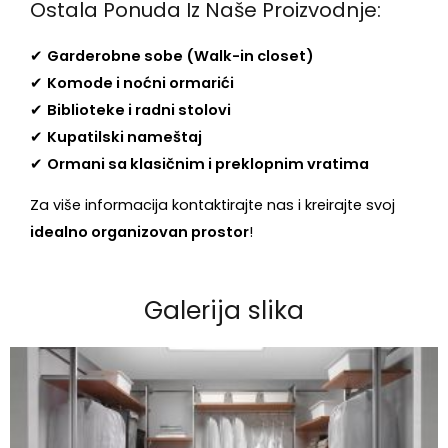
Ostala Ponuda Iz Naše Proizvodnje:
✔
Garderobne sobe (Walk-in closet)
✔
Komode i noćni ormarići
✔
Biblioteke i radni stolovi
✔
Kupatilski nameštaj
✔
Ormani sa klasičnim i preklopnim vratima
Za više informacija
kontaktirajte nas
i kreirajte svoj
idealno organizovan prostor
!
Galerija slika