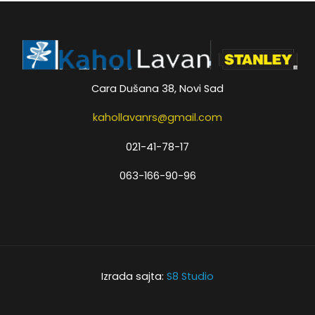
Cara Dušana 38, Novi Sad
kahollavanrs@gmail.com
021-41-78-17
063-166-90-96
Izrada sajta:
S8 Studio