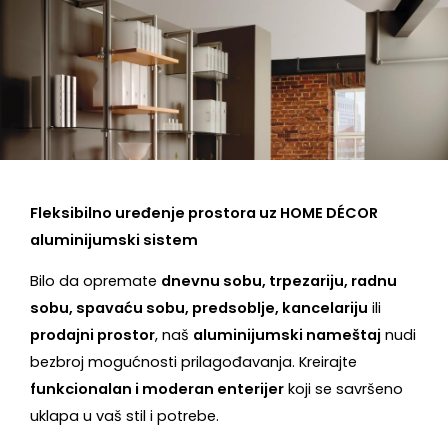
Fleksibilno uređenje prostora uz HOME DÉCOR
aluminijumski sistem
Bilo da opremate
dnevnu sobu, trpezariju, radnu
sobu, spavaću sobu, predsoblje, kancelariju
ili
prodajni prostor
, naš
aluminijumski nameštaj
nudi
bezbroj mogućnosti prilagođavanja. Kreirajte
funkcionalan i moderan enterijer
koji se savršeno
uklapa u vaš stil i potrebe.