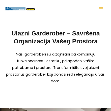
Skip
MAI
to
MEN
content
Ulazni Garderober – Savršena
Organizacija Vašeg Prostora
Naši garderoberi su dizajnirani da kombinuju
funkcionalnost i estetiku, prilagođeni vašim
potrebama i prostoru. Transformišite svoj ulazni
prostor uz garderober koji donosi red i eleganciju u vaš
dom.