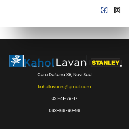
F
I
a
n
c
s
e
t
b
a
o
g
o
r
k
a
m
Cara Dušana 38, Novi Sad
kahollavanrs@gmail.com
021-41-78-17
063-166-90-96