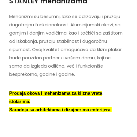
STANLEY mehanizama
Mehanizmi su besumni, lako se održavaju i pružaju
dugotrajnu funkcionalnost. Aluminijumski okovi, sa
gornjim i donjim vodičima, kao i točkići sa zaštitom
od iskakanja, pružaju stabilnost i dugoročnu
sigurnost. Ovaj kvalitet omogućava da klizni plakar
bude pouzdan partner u vašem domu, koji ne
samo da izgleda odlično, već i funkcioniše
besprekorno, godine i godine.
Prodaja okova i mehanizama za klizna vrata
stolarima.
Saradnja sa arhitektama i dizajnerima enterijera.